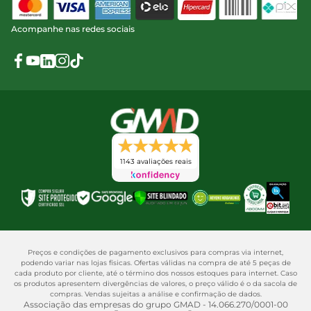
Acompanhe nas redes sociais
1143 avaliações reais
Preços e condições de pagamento exclusivos para compras via internet,
podendo variar nas lojas físicas. Ofertas válidas na compra de até 5 peças de
cada produto por cliente, até o término dos nossos estoques para internet. Caso
os produtos apresentem divergências de valores, o preço válido é o da sacola de
compras. Vendas sujeitas a análise e confirmação de dados.
Associação das empresas do grupo GMAD - 14.066.270/0001-00