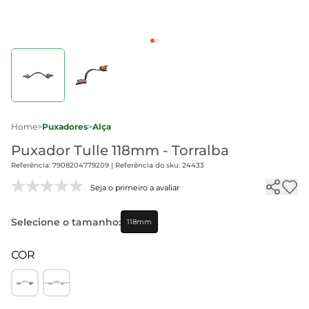
Home
>
Puxadores
>
Alça
Puxador Tulle 118mm - Torralba
Referência: 7908204779209 | Referência do sku: 24433
Seja o primeiro a avaliar
Selecione o tamanho:
118mm
COR