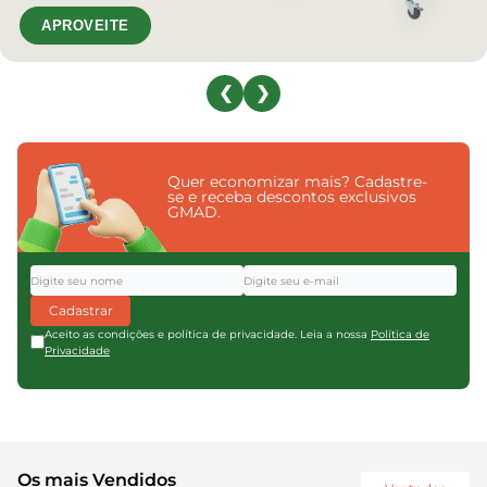
APROVEITE
❮
❯
Quer economizar mais? Cadastre-
se e receba descontos exclusivos
GMAD.
Cadastrar
Aceito as condições e política de privacidade. Leia a nossa
Política de
Privacidade
Os mais Vendidos