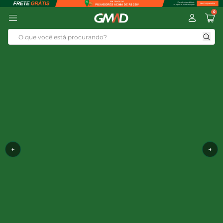
0
←
→