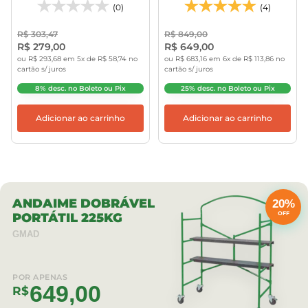
(0)
(4)
R$ 303,47
R$ 849,00
R$ 279,00
R$ 649,00
ou R$ 293,68 em 5x de R$ 58,74 no
ou R$ 683,16 em 6x de R$ 113,86 no
cartão s/ juros
cartão s/ juros
8% desc. no Boleto ou Pix
25% desc. no Boleto ou Pix
Adicionar ao carrinho
Adicionar ao carrinho
ANDAIME DOBRÁVEL
20%
OFF
PORTÁTIL 225KG
GMAD
POR APENAS
649,00
R$