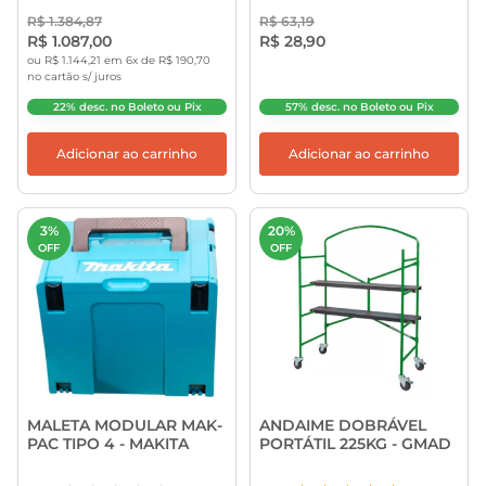
R$ 1.384,87
R$ 63,19
R$ 1.087,00
R$ 28,90
ou R$ 1.144,21 em 6x de R$ 190,70
no cartão s/ juros
22% desc. no Boleto ou Pix
57% desc. no Boleto ou Pix
Adicionar ao carrinho
Adicionar ao carrinho
3%
20%
OFF
OFF
MALETA MODULAR MAK-
ANDAIME DOBRÁVEL
PAC TIPO 4 - MAKITA
PORTÁTIL 225KG - GMAD