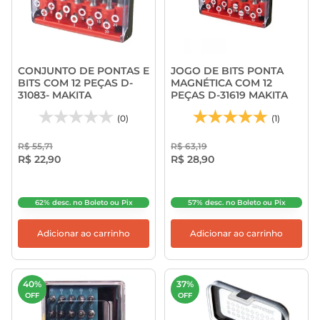
CONJUNTO DE PONTAS E
JOGO DE BITS PONTA
BITS COM 12 PEÇAS D-
MAGNÉTICA COM 12
31083- MAKITA
PEÇAS D-31619 MAKITA
(0)
(1)
R$ 55,71
R$ 63,19
R$ 22,90
R$ 28,90
62% desc. no Boleto ou Pix
57% desc. no Boleto ou Pix
Adicionar ao carrinho
Adicionar ao carrinho
40%
37%
OFF
OFF