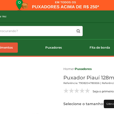
a Vez
timentos
Puxadores
Fita de borda
Home
>
Puxadores
Puxador Piauí 128m
Referência: 7908204780656 | Referênci
Seja o primeiro 
Selecione o tamanho:
128m