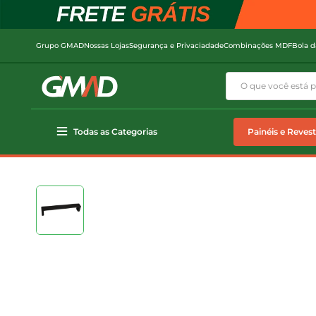
Grupo GMAD
Nossas Lojas
Segurança e Privaciadade
Combinações MDF
Bola d
Todas as Categorias
Painéis e Reves