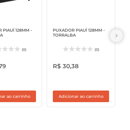
P
1
PIAUÍ 128MM -
PUXADOR PIAUÍ 128MM -
A
TORRALBA
(0)
(0)
R
79
R$ 30,38
nar ao carrinho
Adicionar ao carrinho