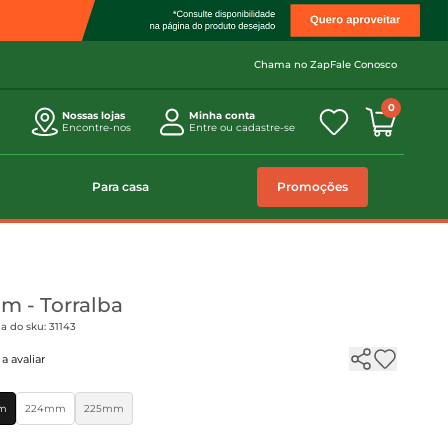
Chama no Zap
Fale Conosco
0
Nossas lojas
Minha conta
Encontre-nos
Entre ou cadastre-se
Para casa
Promoções
m - Torralba
a do sku: 31143
a avaliar
m
224mm
225mm