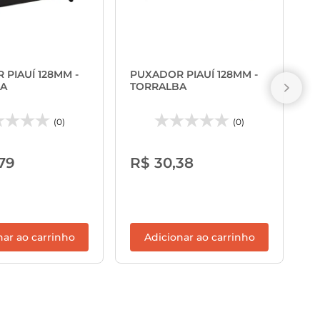
P
1
PIAUÍ 128MM -
PUXADOR PIAUÍ 128MM -
A
TORRALBA
(0)
(0)
R
79
R$ 30,38
nar ao carrinho
Adicionar ao carrinho