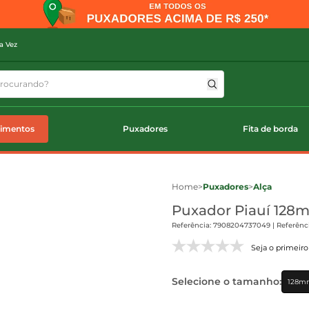
a Vez
timentos
Puxadores
Fita de borda
Home
>
Puxadores
>
Alça
Puxador Piauí 128m
Referência: 7908204737049 | Referênci
Seja o primeiro 
Selecione o tamanho:
128m