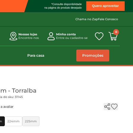
Chama no Zap
Fale Conosco
0
Nossas lojas
Minha conta
Encontre-nos
Entre ou cadastre-se
Para casa
Promoções
m - Torralba
a do sku: 31145
a avaliar
m
224mm
225mm