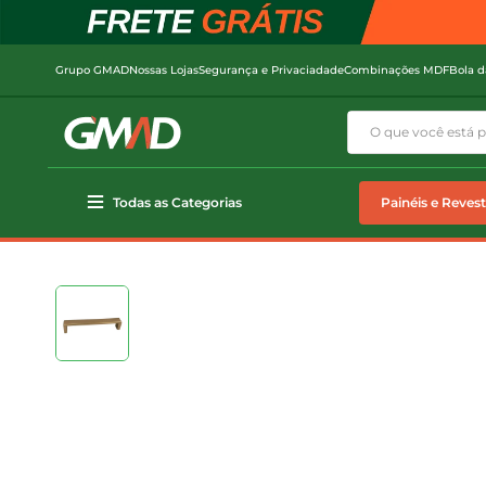
Grupo GMAD
Nossas Lojas
Segurança e Privaciadade
Combinações MDF
Bola d
Todas as Categorias
Painéis e Reves