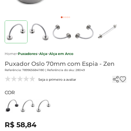
Home
>
Puxadores
>
Alça
>
Alça em Arco
Puxador Oslo 70mm com Espia - Zen
Referência: 7899656841180 | Referência do sku: 28049
Seja o primeiro a avaliar
COR
R$ 58,84