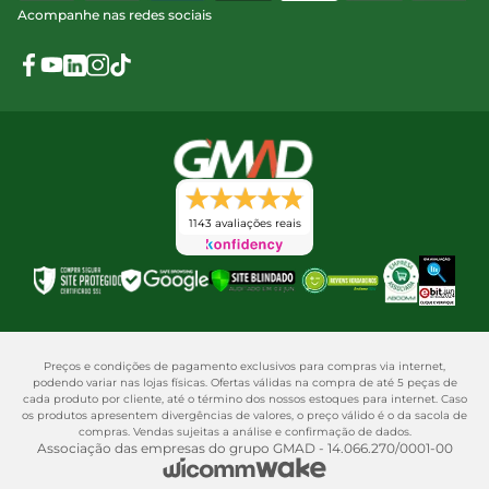
Acompanhe nas redes sociais
1143 avaliações reais
Preços e condições de pagamento exclusivos para compras via internet,
podendo variar nas lojas físicas. Ofertas válidas na compra de até 5 peças de
cada produto por cliente, até o término dos nossos estoques para internet. Caso
os produtos apresentem divergências de valores, o preço válido é o da sacola de
compras. Vendas sujeitas a análise e confirmação de dados.
Associação das empresas do grupo GMAD - 14.066.270/0001-00