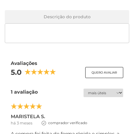
Descrição do produto
Avaliações
5.0
QUERO AVALIAR
1 avaliação
MARISTELA S.
há 3 meses
comprador verificado
A compra foi feita de forma rápida e simples, a