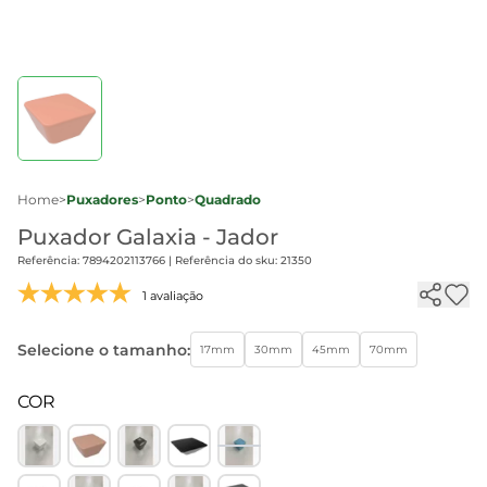
Home
>
Puxadores
>
Ponto
>
Quadrado
Puxador Galaxia - Jador
Referência: 7894202113766 | Referência do sku: 21350
1 avaliação
Selecione o tamanho:
17mm
30mm
45mm
70mm
COR