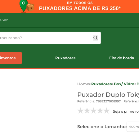
a Vez
timentos
Puxadores
Fita de borda
Home
>
Puxadores
>
Box/ Vidro
>
D
Puxador Duplo Toky
Referência: 7899327008997 | Referênci
Seja o primeiro 
Selecione o tamanho:
600