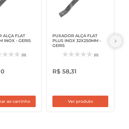
P
N
 ALÇA FLAT
PUXADOR ALÇA FLAT
Z
 INOX - GERIS
PLUS INOX 32X250MM -
GERIS
(0)
(0)
R
10
R$ 58,31
ou
ca
nar ao carrinho
Ver produto