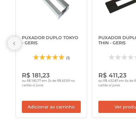
PUXADOR DUPLO TOKYO
PUXADOR DUPLO
- GERIS
THIN - GERIS
(1)
R$ 181,23
R$ 411,23
ou R$ 190,77 em 3x de R$ 63,59 no
ou R$ 432,87 em 6x de R
cartão s/ juros
cartão s/ juros
Adicionar ao carrinho
Ver prod