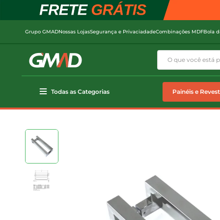
Grupo GMAD
Nossas Lojas
Segurança e Privaciadade
Combinações MDF
Bola d
Todas as Categorias
Painéis e Reves