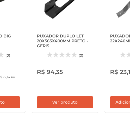
 BIG
PUXADOR DUPLO LET
PUXADOR
20X565X400MM PRETO -
22X240MM
GERIS
(0)
(0)
R$ 94,35
R$ 23,
$ 72,14 no
uto
Ver produto
Adicio