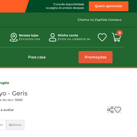
Chama no Zap
Fale Conosco
0
Nossas lojas
Minha conta
Encontre-nos
Entre ou cadastre-se
Para casa
Promoções
uplo
o - Geris
a do sku: 16682
a avaliar
mm
800mm