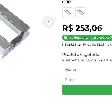
COR
R$ 253,06
5% de desconto
no Boleto ou P
R$ 266,38 em 5x de R$ 53,28 no c
Produto esgotado
Preencha os campos para se