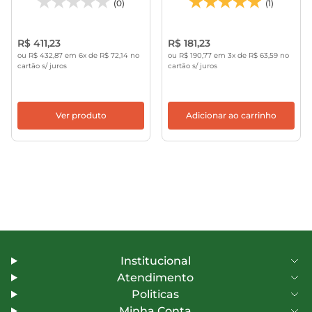
(0)
(1)
R$ 411,23
R$ 181,23
ou R$ 432,87 em 6x de R$ 72,14 no
ou R$ 190,77 em 3x de R$ 63,59 no
cartão s/ juros
cartão s/ juros
Ver produto
Adicionar ao carrinho
Institucional
Atendimento
Politicas
Minha Conta