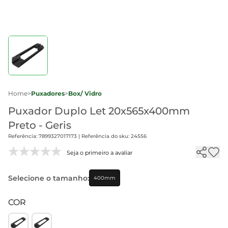
Home
>
Puxadores
>
Box/ Vidro
Puxador Duplo Let 20x565x400mm
Preto - Geris
Referência: 7899327017173 | Referência do sku: 24556
Seja o primeiro a avaliar
Selecione o tamanho:
400mm
COR