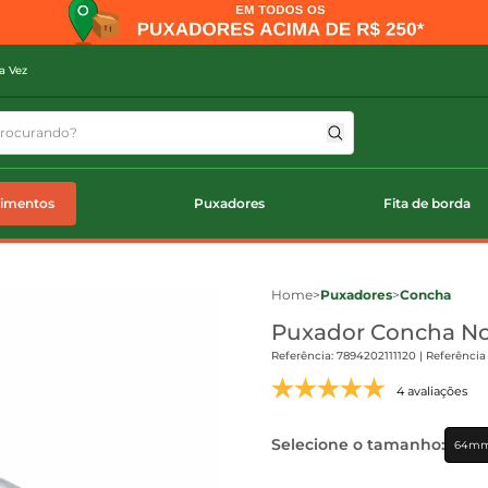
a Vez
timentos
Puxadores
Fita de borda
Home
>
Puxadores
>
Concha
Puxador Concha No
Referência: 7894202111120 | Referência
4 avaliações
Selecione o tamanho:
64m