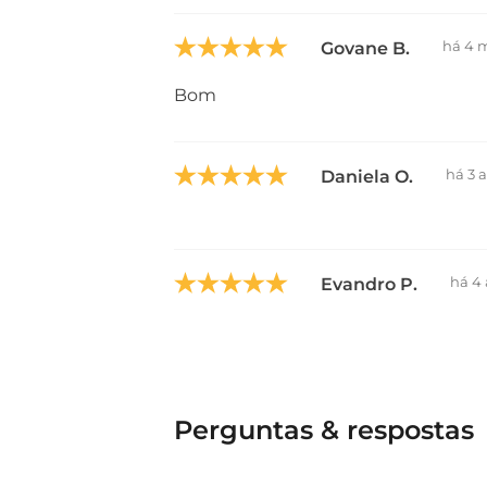
há 4 
Govane B.
Bom
há 3 
Daniela O.
há 4
Evandro P.
Perguntas & respostas