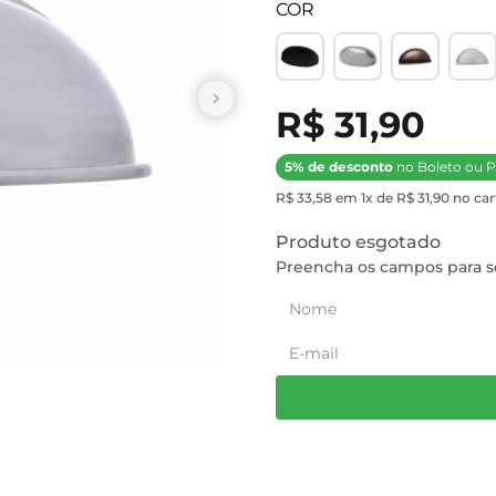
COR
R$ 31,90
5% de desconto
no Boleto ou P
R$ 33,58 em 1x de R$ 31,90 no car
Produto esgotado
Preencha os campos para se