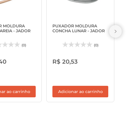
C
C
R MOLDURA
PUXADOR MOLDURA
J
AREIA - JADOR
CONCHA LUNAR - JADOR
(0)
(0)
R
40
R$ 20,53
nar ao carrinho
Adicionar ao carrinho