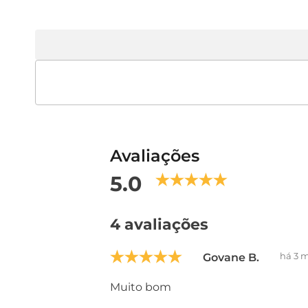
Avaliações
5.0
4 avaliações
há 3 
Govane B.
Muito bom