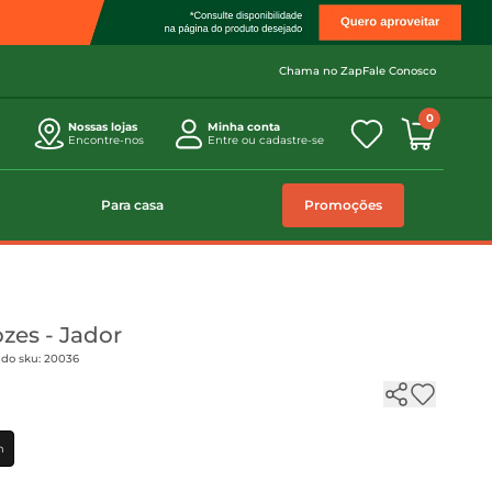
Chama no Zap
Fale Conosco
0
Nossas lojas
Minha conta
Encontre-nos
Entre ou cadastre-se
Para casa
Promoções
zes - Jador
 do sku: 20036
m