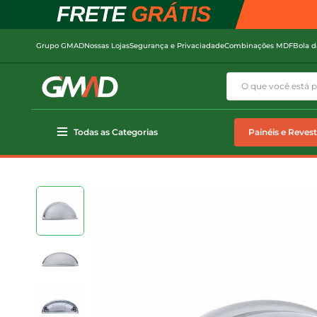
Grupo GMAD
Nossas Lojas
Segurança e Privaciadade
Combinações MDF
Bola d
Todas as Categorias
Painéis e Reves