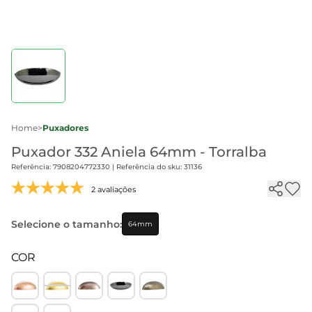
Home
>
Puxadores
Puxador 332 Aniela 64mm - Torralba
Referência: 7908204772330 | Referência do sku: 31136
2 avaliações
Selecione o tamanho:
64mm
COR