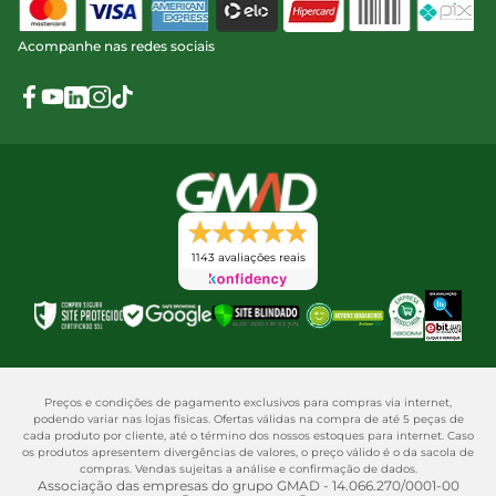
Acompanhe nas redes sociais
1143 avaliações reais
Preços e condições de pagamento exclusivos para compras via internet,
podendo variar nas lojas físicas. Ofertas válidas na compra de até 5 peças de
cada produto por cliente, até o término dos nossos estoques para internet. Caso
os produtos apresentem divergências de valores, o preço válido é o da sacola de
compras. Vendas sujeitas a análise e confirmação de dados.
Associação das empresas do grupo GMAD - 14.066.270/0001-00