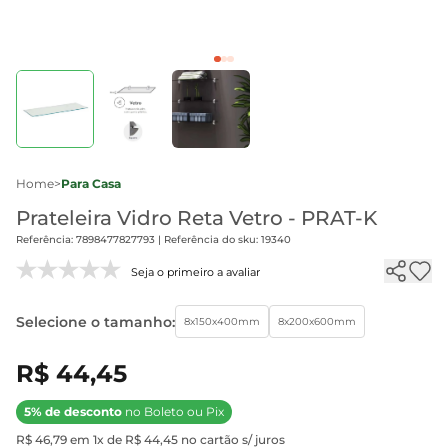
Home
>
Para Casa
Prateleira Vidro Reta Vetro - PRAT-K
Referência: 7898477827793 | Referência do sku: 19340
Seja o primeiro a avaliar
Selecione o tamanho:
8x150x400mm
8x200x600mm
R$ 44,45
5% de desconto
no Boleto ou Pix
R$ 46,79 em 1x de R$ 44,45 no cartão s/ juros