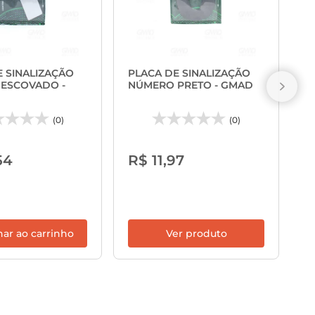
P
L
E SINALIZAÇÃO
PLACA DE SINALIZAÇÃO
ESCOVADO -
NÚMERO PRETO - GMAD
(0)
(0)
R
54
R$ 11,97
nar ao carrinho
Ver produto