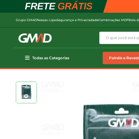
Grupo GMAD
Nossas Lojas
Segurança e Privaciadade
Combinações MDF
Bola d
Todas as Categorias
Painéis e Reves