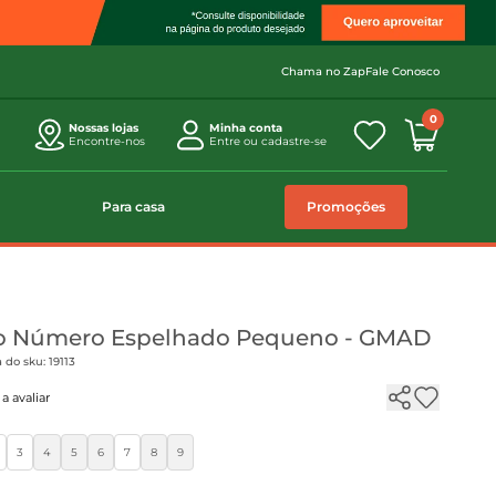
Chama no Zap
Fale Conosco
0
Nossas lojas
Minha conta
Encontre-nos
Entre ou cadastre-se
Para casa
Promoções
ção Número Espelhado Pequeno - GMAD
 do sku: 19113
a avaliar
3
4
5
6
7
8
9