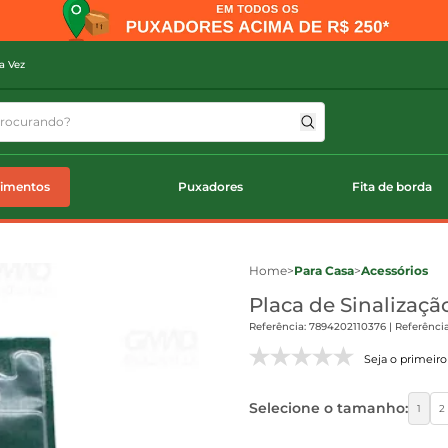
a Vez
timentos
Puxadores
Fita de borda
Home
>
Para Casa
>
Acessórios
Placa de Sinaliza
Referência: 7894202110376 | Referência
Seja o primeiro 
Selecione o tamanho:
1
2