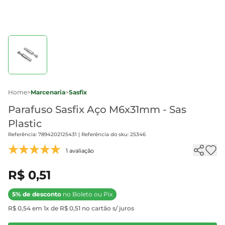
Home
>
Marcenaria
>
Sasfix
Parafuso Sasfix Aço M6x31mm - Sas
Plastic
Referência: 7894202125431 | Referência do sku: 25346
1 avaliação
R$ 0,51
5% de desconto
no Boleto ou Pix
R$ 0,54 em 1x de R$ 0,51 no cartão s/ juros