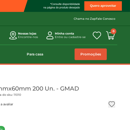
Chama no Zap
Fale Conosco
0
Nossas lojas
Minha conta
Encontre-nos
Entre ou cadastre-se
Para casa
Promoções
 5mmx60mm 200 Un. - GMAD
 do sku: 11010
a avaliar
ix