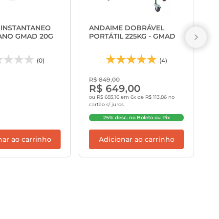
C
G
 INSTANTANEO
ANDAIME DOBRÁVEL
ANO GMAD 20G
PORTÁTIL 225KG - GMAD
(0)
(4)
R
R$ 849,00
1
R$ 649,00
ou R$ 683,16 em 6x de R$ 113,86 no
cartão s/ juros
25% desc. no Boleto ou Pix
nar ao carrinho
Adicionar ao carrinho