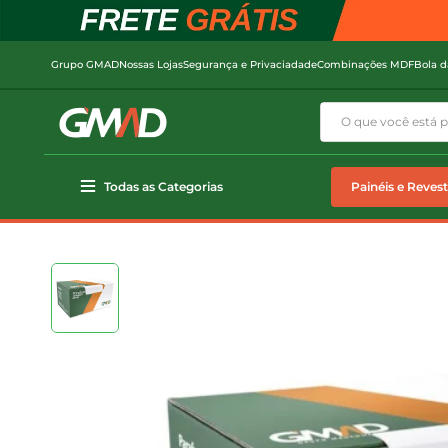
Grupo GMAD
Nossas Lojas
Segurança e Privaciadade
Combinações MDF
Bola d
Todas as Categorias
Painéis e Reves