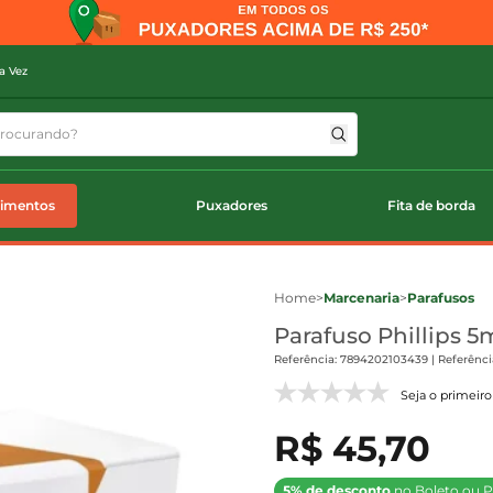
a Vez
timentos
Puxadores
Fita de borda
Home
>
Marcenaria
>
Parafusos
Parafuso Phillips
Referência: 7894202103439 | Referência
Seja o primeiro 
R$ 45,70
5% de desconto
no Boleto ou P