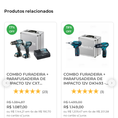
Produtos relacionados
17%
19%
OFF
OFF
COMBO FURADEIRA +
COMBO FURADEIRA +
PARAFUSADEIRA DE
PARAFUSADEIRA DE
IMPACTO 12V CXT
IMPACTO 12V DK1493 -
CLX228SAX - MAKITA
MAKITA
(23)
(3)
R$ 1.384,87
R$ 1.499,00
R$ 1.087,00
R$ 1.149,00
ou R$ 1.144,21 em 6x de R$ 190,70
ou R$ 1.209,47 em 6x de R$ 201,58
no cartão s/ juros
no cartão s/ juros