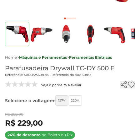
Home
>
Máquinas e Ferramentas
>
Ferramentas Elétricas
Parafusadeira Drywall TC-DY 500 E
Referência: 4006825608915 | Referência do sku: 30833
Seja o primeiro a avaliar
Selecione o voltagem:
127V
220V
R$ 299,00
R$ 229,00
24% de desconto
no Boleto ou Pix