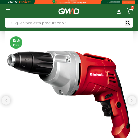
0
19%
OFF