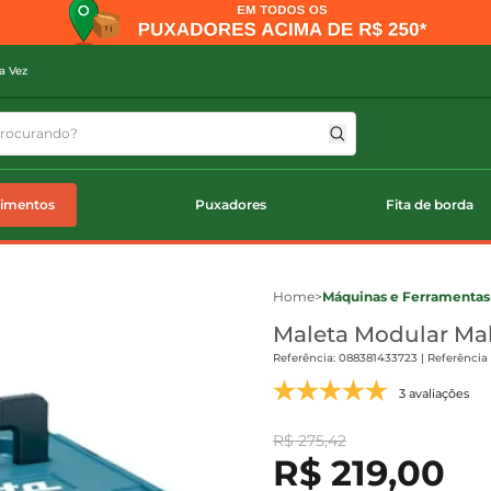
a Vez
timentos
Puxadores
Fita de borda
Home
>
Máquinas e Ferramentas
Maleta Modular Mak
Referência: 088381433723 | Referência
3 avaliações
R$ 275,42
R$ 219,00