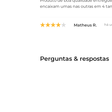
Produto de boa qualidade entregue
encaixam umas nas outras em 4 tam
há 
Matheus R.
Perguntas & respostas