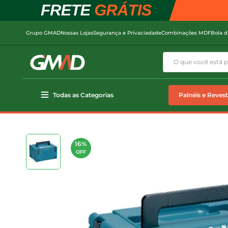
Grupo GMAD
Nossas Lojas
Segurança e Privaciadade
Combinações MDF
Bola d
Todas as Categorias
Painéis e Reves
16%
OFF