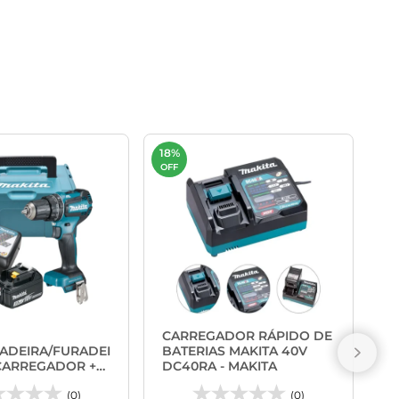
18%
40
OFF
OF
J
P
CARREGADOR RÁPIDO DE
M
ADEIRA/FURADEI
BATERIAS MAKITA 40V
 CARREGADOR +
DC40RA - MAKITA
3AH E MALETA
DHP485RF1J -
(0)
(0)