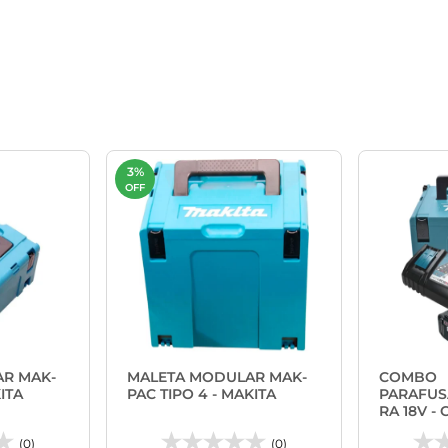
3%
OFF
R MAK-
MALETA MODULAR MAK-
COMBO
ITA
PAC TIPO 4 - MAKITA
PARAFUS
RA 18V -
BATERIA 
(0)
(0)
MAK-PAC 