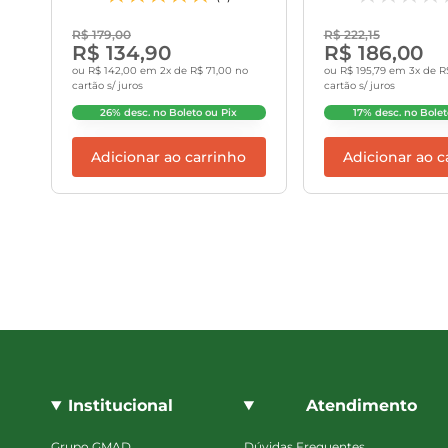
R$ 179,00
R$ 222,15
R$ 134,90
R$ 186,00
ou R$ 142,00 em 2x de R$ 71,00 no
ou R$ 195,79 em 3x de R
cartão s/ juros
cartão s/ juros
26% desc. no Boleto ou Pix
17% desc. no Bolet
Adicionar ao carrinho
Adicionar ao c
Institucional
Atendimento
Grupo GMAD
Dúvidas Frequentes