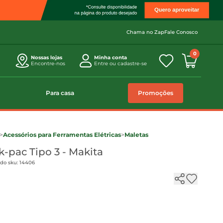
Chama no Zap
Fale Conosco
0
Nossas lojas
Minha conta
Encontre-nos
Entre ou cadastre-se
Para casa
Promoções
>
Acessórios para Ferramentas Elétricas
>
Maletas
-pac Tipo 3 - Makita
 do sku: 14406