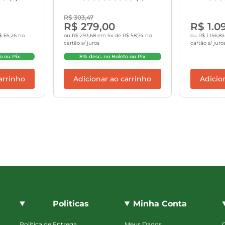
MAKITA
R$ 303,47
R$ 279,00
R$ 1.0
$ 65,26 no
ou R$ 293,68 em 5x de R$ 58,74 no
ou R$ 1.156,8
cartão s/ juros
cartão s/ juro
o ou Pix
8% desc. no Boleto ou Pix
arrinho
Adicionar ao carrinho
Adicio
Politicas
Minha Conta
Política de Entrega
Meus Dados