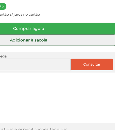
Pix
rtão s/ juros no cartão
Comprar agora
Adicionar à sacola
rega
ísticas e especificações técnicas