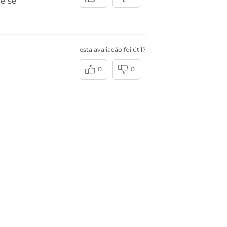
e se
esta avaliação foi útil?
0
0