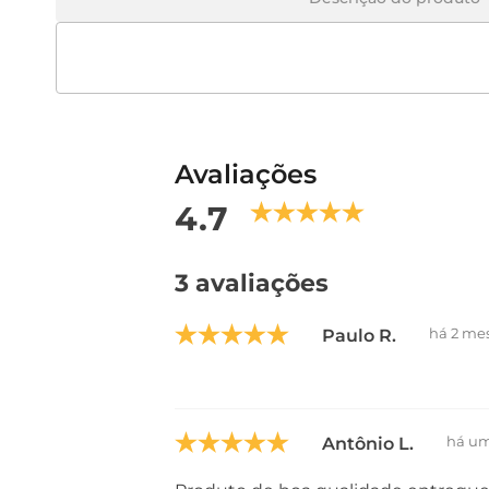
Avaliações
4.7
3 avaliações
há 2 me
Paulo R.
há u
Antônio L.