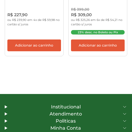
R$ 399,00
R$ 227,90
R$ 309,00
ou R$ 239,90 em 4x de R$ 59,98 no
ou R$ 325,26 em 6x de R$ 54,21 no
cartão s/ juros
cartão s/ juros
23% desc. no Boleto ou Pix
Adicionar ao carrinho
Adicionar ao carrinho
Institucional
Atendimento
Politicas
Minha Conta