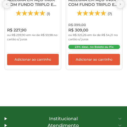
COM FUNDO TRIPLO E
COM FUNDO TRIPLO E
TAMPAS DE INOX 2
TAMPAS DE INOX 3
PEÇAS - TRAMONTINA
(1)
PEÇAS - TRAMONTINA
(7)
R$ 399,00
R$ 227,90
R$ 309,00
ou R$ 239,90 em 4x de R$ 59,98 no
ou R$ 325,26 em 6x de R$ 54,21 no
cartão s/ juros
cartão s/ juros
23% desc. no Boleto ou Pix
Adicionar ao carrinho
Adicionar ao carrinho
Institucional
Atendimento