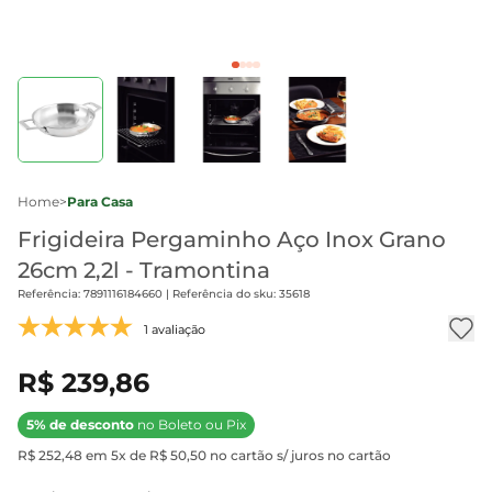
Home
>
Para Casa
Frigideira Pergaminho Aço Inox Grano
26cm 2,2l - Tramontina
Referência: 7891116184660 | Referência do sku: 35618
1 avaliação
R$ 239,86
5% de desconto
no Boleto ou Pix
R$ 252,48 em 5x de R$ 50,50 no cartão s/ juros no cartão