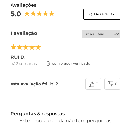
Avaliações
5.0
QUERO AVALIAR
1 avaliação
RUI D.
há 3 semanas
comprador verificado
esta avaliação foi útil?
0
0
Perguntas & respostas
Este produto ainda não tem perguntas