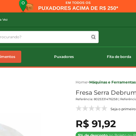
a Vez
timentos
Puxadores
Fita de borda
Home
>
Máquinas e Ferramentas
Fresa Serra Debrum
Referência: 8025331476258 | Referência
Seja o primeiro 
R$ 91,92
5% de desconto
no Boleto ou P