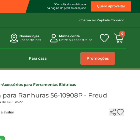
Chama no Zap
Fale Conosco
0
Nossas lojas
Minha conta
Encontre-nos
Entre ou cadastre-se
Para casa
Promoções
>
Acessórios para Ferramentas Elétricas
 para Ranhuras 56-10908P - Freud
 do sku: 31522
a avaliar
ix