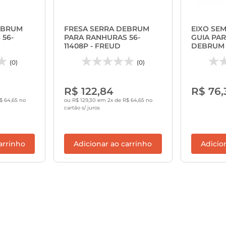
EBRUM
FRESA SERRA DEBRUM
EIXO SE
56-
PARA RANHURAS 56-
GUIA PA
11408P - FREUD
DEBRUM 6
FREUD
(0)
(0)
R$ 122,84
R$ 76,
$ 64,65 no
ou R$ 129,30 em 2x de R$ 64,65 no
cartão s/ juros
arrinho
Adicionar ao carrinho
Adicio