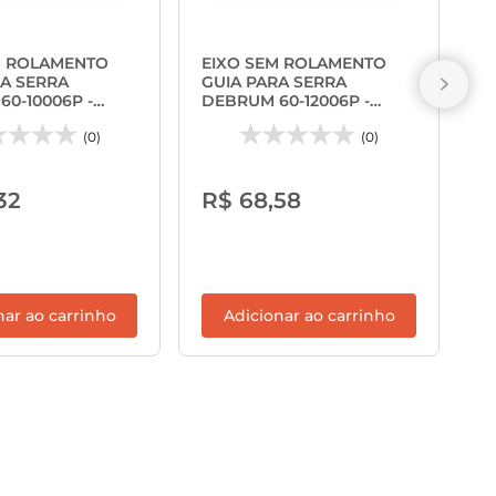
D
D
M ROLAMENTO
EIXO SEM ROLAMENTO
F
RA SERRA
GUIA PARA SERRA
0-10006P -
DEBRUM 60-12006P -
FREUD
(0)
(0)
R
32
R$ 68,58
ou
ca
nar ao carrinho
Adicionar ao carrinho