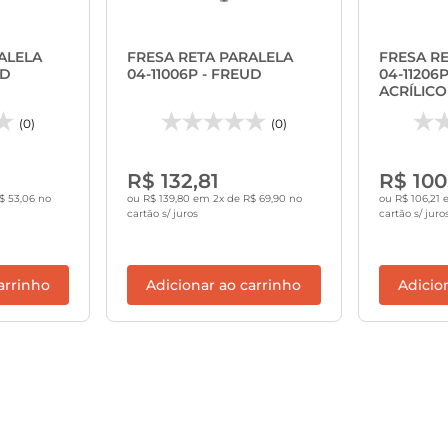
ALELA
FRESA RETA PARALELA
FRESA R
UD
04-11006P - FREUD
04-11206
ACRÍLICO
(0)
(0)
R$ 132,81
R$ 100
$ 53,06 no
ou R$ 139,80 em 2x de R$ 69,90 no
ou R$ 106,21 
cartão s/ juros
cartão s/ juro
arrinho
Adicionar ao carrinho
Adicio