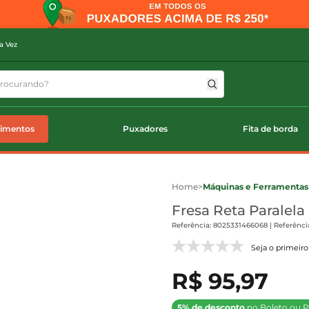
a Vez
timentos
Puxadores
Fita de borda
Home
>
Máquinas e Ferramentas
Fresa Reta Paralela
Referência: 8025331466068 | Referênci
Seja o primeiro 
R$ 95,97
5% de desconto
no Boleto ou P