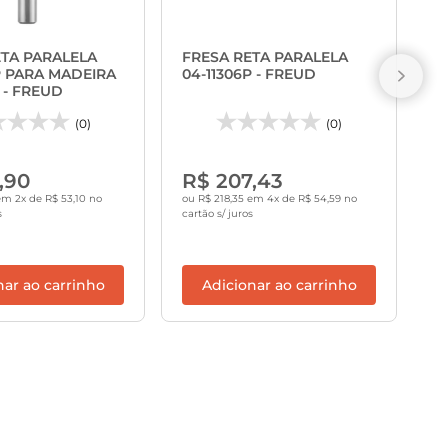
F
0
ETA PARALELA
FRESA RETA PARALELA
P PARA MADEIRA
04-11306P - FREUD
 - FREUD
(0)
(0)
R
,90
R$ 207,43
ou
ca
em 2x de R$ 53,10 no
ou R$ 218,35 em 4x de R$ 54,59 no
s
cartão s/ juros
nar ao carrinho
Adicionar ao carrinho