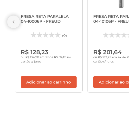
FRESA RETA PARALELA
FRESA RETA PAR
04-10006P - FREUD
04-10106P - FRE
(0)
R$ 128,23
R$ 201,64
ou R$ 134,98 em 2x de R$ 67,49 no
ou R$ 212,25 em 4x de R
cartão s/ juros
cartão s/ juros
Adicionar ao carrinho
Adicionar ao c