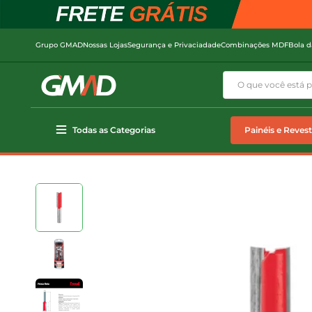
Grupo GMAD
Nossas Lojas
Segurança e Privaciadade
Combinações MDF
Bola d
Todas as Categorias
Painéis e Reves