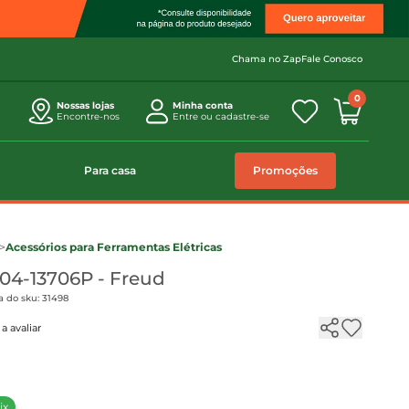
Chama no Zap
Fale Conosco
0
Nossas lojas
Minha conta
Encontre-nos
Entre ou cadastre-se
Para casa
Promoções
>
Acessórios para Ferramentas Elétricas
 04-13706P - Freud
a do sku: 31498
a avaliar
ix