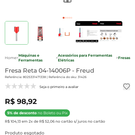
Máquinas e
Acessórios para Ferramentas
Home
>
>
>
Fresas
Ferramentas
Elétricas
Fresa Reta 04-14006P - Freud
Referência: 8025331471338 | Referência do sku: 31426
Seja o primeiro a avaliar
R$ 98,92
5% de desconto
no Boleto ou Pix
R$ 104,13 em 2x de R$ 52,06 no cartão s/ juros no cartão
Produto esgotado