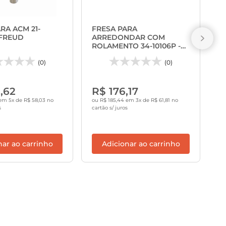
F
A
RA ACM 21-
FRESA PARA
R
 FREUD
ARREDONDAR COM
F
ROLAMENTO 34-10106P -
FREUD
(0)
(0)
R
,62
R$ 176,17
ou
ca
em 5x de R$ 58,03 no
ou R$ 185,44 em 3x de R$ 61,81 no
s
cartão s/ juros
nar ao carrinho
Adicionar ao carrinho