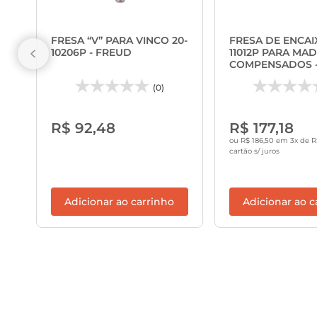
FRESA “V” PARA VINCO 20-
FRESA DE ENCAIX
10206P - FREUD
11012P PARA MAD
COMPENSADOS -
(0)
R$ 92,48
R$ 177,18
ou R$ 186,50 em 3x de R
cartão s/ juros
Adicionar ao carrinho
Adicionar ao c