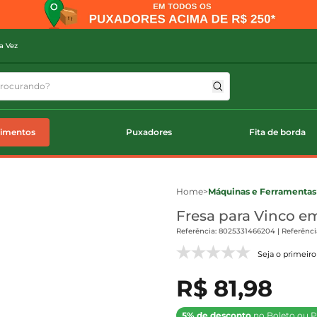
a Vez
timentos
Puxadores
Fita de borda
Home
>
Máquinas e Ferramentas
Fresa para Vinco em
Referência: 8025331466204 | Referênci
Seja o primeiro 
R$ 81,98
5% de desconto
no Boleto ou P