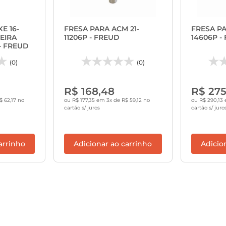
E 16-
FRESA PARA ACM 21-
FRESA PA
EIRA
11206P - FREUD
14606P -
 FREUD
(0)
(0)
R$ 168,48
R$ 275
$ 62,17 no
ou R$ 177,35 em 3x de R$ 59,12 no
ou R$ 290,13 
cartão s/ juros
cartão s/ juro
arrinho
Adicionar ao carrinho
Adicio