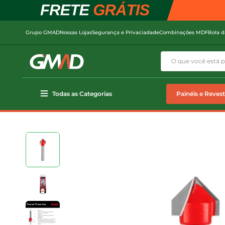
Grupo GMAD
Nossas Lojas
Segurança e Privaciadade
Combinações MDF
Bola d
Todas as Categorias
Painéis e Reves