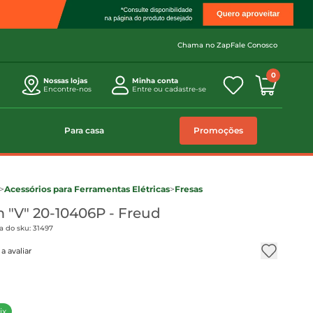
Chama no Zap
Fale Conosco
0
Nossas lojas
Minha conta
Encontre-nos
Entre ou cadastre-se
Para casa
Promoções
>
Acessórios para Ferramentas Elétricas
>
Fresas
 "V" 20-10406P - Freud
a do sku: 31497
a avaliar
ix