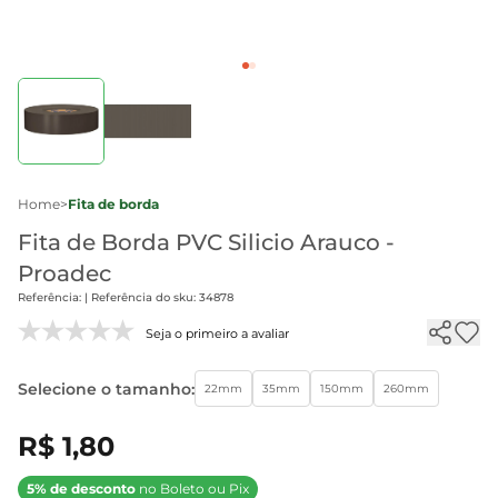
Home
>
Fita de borda
Fita de Borda PVC Silicio Arauco -
Proadec
Referência: | Referência do sku: 34878
Seja o primeiro a avaliar
Selecione o tamanho:
22mm
35mm
150mm
260mm
R$ 1,80
5% de desconto
no Boleto ou Pix