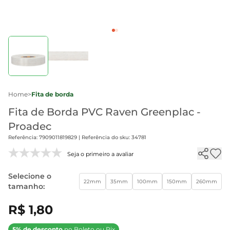
Home
>
Fita de borda
Fita de Borda PVC Raven Greenplac -
Proadec
Referência: 7909011819829 | Referência do sku: 34781
Seja o primeiro a avaliar
Selecione o
22mm
35mm
100mm
150mm
260mm
tamanho:
R$ 1,80
5% de desconto
no Boleto ou Pix