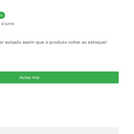
ix
 s/ juros
r avisado assim que o produto voltar ao estoque!
Avise-me