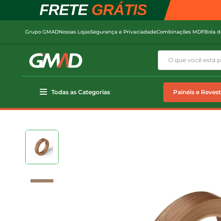
Grupo GMAD
Nossas Lojas
Segurança e Privaciadade
Combinações MDF
Bola d
Todas as Categorias
Painéis e Reves