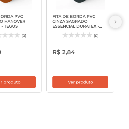
F
G
 BORDA PVC
FITA DE BORDA PVC
D
O HANOVER
CINZA SAGRADO
 - TEGUS
ESSENCIAL DURATEX -
TEGUS
(0)
(0)
R
0
R$ 2,84
r produto
Ver produto