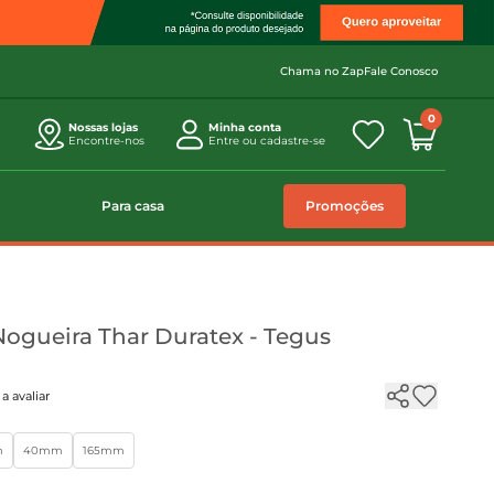
Chama no Zap
Fale Conosco
0
Nossas lojas
Minha conta
Encontre-nos
Entre ou cadastre-se
Para casa
Promoções
Nogueira Thar Duratex - Tegus
a avaliar
m
40mm
165mm