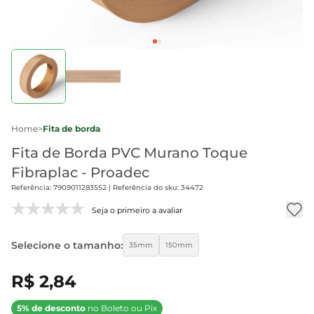
Home
>
Fita de borda
Fita de Borda PVC Murano Toque
Fibraplac - Proadec
Referência: 7909011283552 | Referência do sku: 34472
Seja o primeiro a avaliar
Selecione o tamanho:
35mm
150mm
R$ 2,84
5% de desconto
no Boleto ou Pix