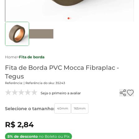
Home
>
Fita de borda
Fita de Borda PVC Mocca Fibraplac -
Tegus
Referência: | Referência do sku: 35243
Seja o primeiro a avaliar
Selecione o tamanho:
40mm
165mm
R$ 2,84
5% de desconto
no Boleto ou Pix