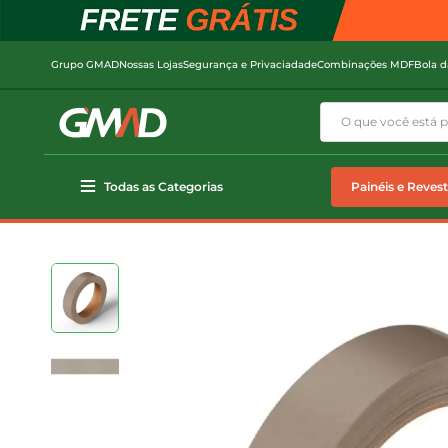
Grupo GMAD
Nossas Lojas
Segurança e Privaciadade
Combinações MDF
Bola d
Todas as Categorias
Painéis e Reves