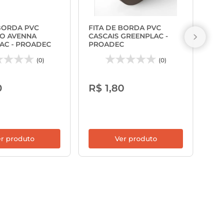
F
F
 BORDA PVC
FITA DE BORDA PVC
G
O AVENNA
CASCAIS GREENPLAC -
AC - PROADEC
PROADEC
(0)
(0)
R
0
R$ 1,80
r produto
Ver produto