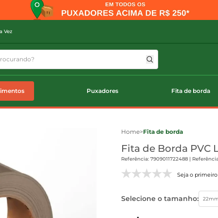
a Vez
timentos
Puxadores
Fita de borda
Home
>
Fita de borda
Fita de Borda PVC 
Referência: 7909011722488 | Referênci
Seja o primeiro 
Selecione o tamanho:
22m