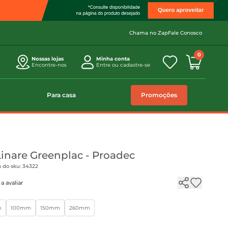
Chama no Zap
Fale Conosco
0
Nossas lojas
Minha conta
Encontre-nos
Entre ou cadastre-se
Para casa
Promoções
Linare Greenplac - Proadec
a do sku: 34322
a avaliar
m
100mm
150mm
260mm