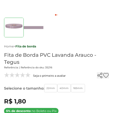
Home
>
Fita de borda
Fita de Borda PVC Lavanda Arauco -
Tegus
Referência: | Referência do sku: 35216
Seja o primeiro a avaliar
Selecione o tamanho:
22mm
40mm
165mm
R$ 1,80
5% de desconto
no Boleto ou Pix