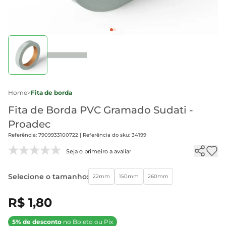
Home
>
Fita de borda
Fita de Borda PVC Gramado Sudati -
Proadec
Referência: 7909933100722 | Referência do sku: 34199
Seja o primeiro a avaliar
Selecione o tamanho:
22mm
150mm
260mm
R$ 1,80
5% de desconto
no Boleto ou Pix