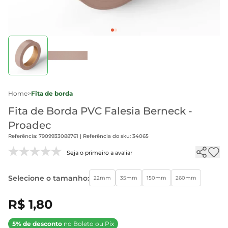
Home
>
Fita de borda
Fita de Borda PVC Falesia Berneck -
Proadec
Referência: 7909933088761 | Referência do sku: 34065
Seja o primeiro a avaliar
Selecione o tamanho:
22mm
35mm
150mm
260mm
R$ 1,80
5% de desconto
no Boleto ou Pix