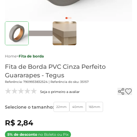
Home
>
Fita de borda
Fita de Borda PVC Cinza Perfeito
Guararapes - Tegus
Referência: 7909933832524 | Referência do sku: 35157
Seja o primeiro a avaliar
Selecione o tamanho:
22mm
40mm
165mm
R$ 2,84
5% de desconto
no Boleto ou Pix