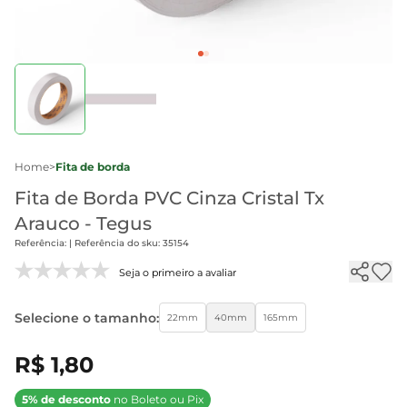
Home
>
Fita de borda
Fita de Borda PVC Cinza Cristal Tx
Arauco - Tegus
Referência: | Referência do sku: 35154
Seja o primeiro a avaliar
Selecione o tamanho:
22mm
40mm
165mm
R$ 1,80
5% de desconto
no Boleto ou Pix