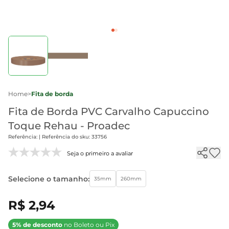
Home
>
Fita de borda
Fita de Borda PVC Carvalho Capuccino
Toque Rehau - Proadec
Referência: | Referência do sku: 33756
Seja o primeiro a avaliar
Selecione o tamanho:
35mm
260mm
R$ 2,94
5% de desconto
no Boleto ou Pix