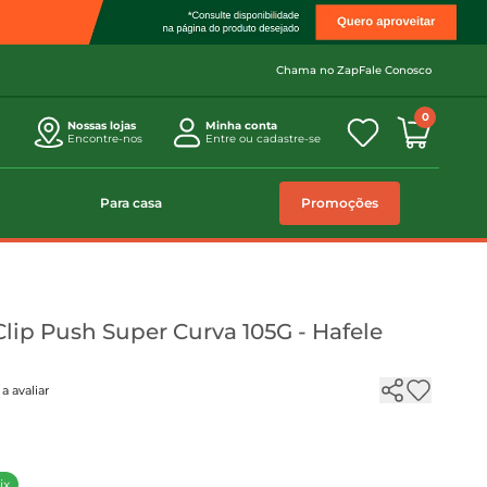
Chama no Zap
Fale Conosco
0
Nossas lojas
Minha conta
Encontre-nos
Entre ou cadastre-se
Para casa
Promoções
lip Push Super Curva 105G - Hafele
a avaliar
ix