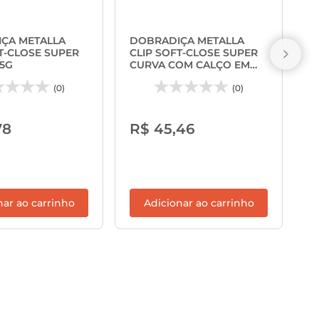
S
M
ÇA METALLA
DOBRADIÇA METALLA
C
T-CLOSE SUPER
CLIP SOFT-CLOSE SUPER
05G
CURVA COM CALÇO EM
INOX - HAFELE
(0)
(0)
R
78
R$ 45,46
nar ao carrinho
Adicionar ao carrinho