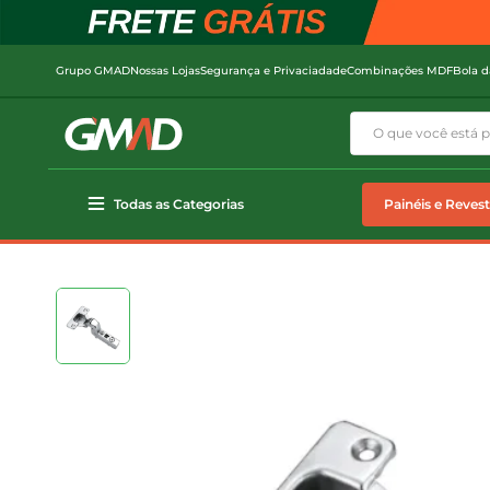
Grupo GMAD
Nossas Lojas
Segurança e Privaciadade
Combinações MDF
Bola d
Todas as Categorias
Painéis e Reves