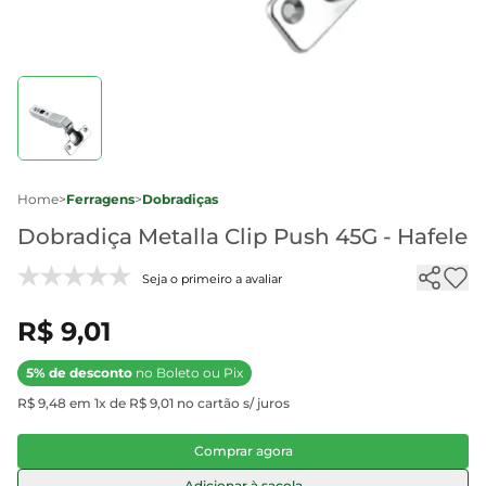
Home
>
Ferragens
>
Dobradiças
Dobradiça Metalla Clip Push 45G - Hafele
Seja o primeiro a avaliar
R$ 9,01
5% de desconto
no Boleto ou Pix
R$ 9,48 em 1x de R$ 9,01 no cartão s/ juros
Comprar agora
Adicionar à sacola