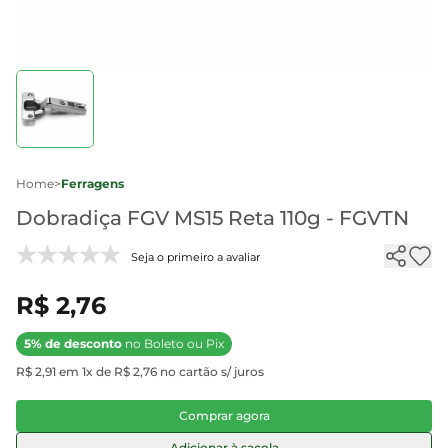
Home
>
Ferragens
Dobradiça FGV MS15 Reta 110g - FGVTN
Seja o primeiro a avaliar
R$ 2,76
5% de desconto
no Boleto ou Pix
R$ 2,91 em 1x de R$ 2,76 no cartão s/ juros
Comprar agora
Adicionar à sacola