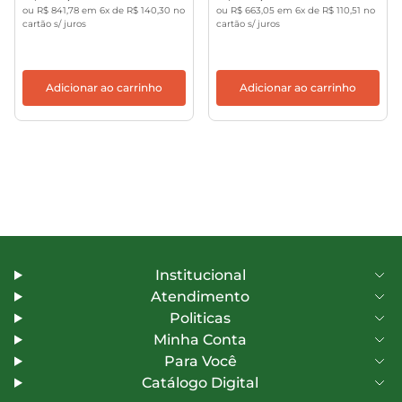
ou R$ 841,78 em 6x de R$ 140,30 no
ou R$ 663,05 em 6x de R$ 110,51 no
cartão s/ juros
cartão s/ juros
Adicionar ao carrinho
Adicionar ao carrinho
Institucional
Atendimento
Politicas
Minha Conta
Para Você
Catálogo Digital