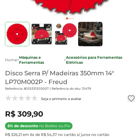
Máquinas e
Acessórios para Ferramentas
Home
>
>
Ferramentas
Elétricas
Disco Serra P/ Madeiras 350mm 14°
LP70M002P - Freud
Referência: 8025331203007 | Referência do sku: 31479
Seja o primeiro a avaliar
R$ 309,90
5% de desconto
no Boleto ou Pix
R$ 326,21 em 6x de R$ 54,37 no cartão s/ juros no cartão