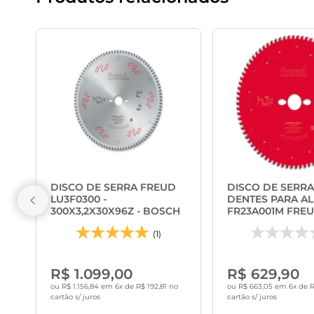
DISCO DE SERRA FREUD
DISCO DE SERRA 
LU3F0300 -
DENTES PARA A
300X3,2X30X96Z - BOSCH
FR23A001M FRE
(1)
R$ 1.099,00
R$ 629,90
ou R$ 1.156,84 em 6x de R$ 192,81 no
ou R$ 663,05 em 6x de R
cartão s/ juros
cartão s/ juros