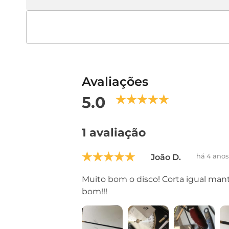
Avaliações
5.0
1 avaliação
há 4 anos
João D.
Muito bom o disco! Corta igual man
bom!!!