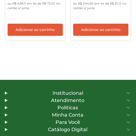
ou R$ 438,11 em 6x de R$ 73,02 no
ou R$ 244,50 em 4x de R$ 61,12 no
cartão s/ juros
cartão s/ juros
Adicionar ao carrinho
Adicionar ao carrinho
Institucional
Atendimento
Politicas
Minha Conta
Para Você
Catálogo Digital