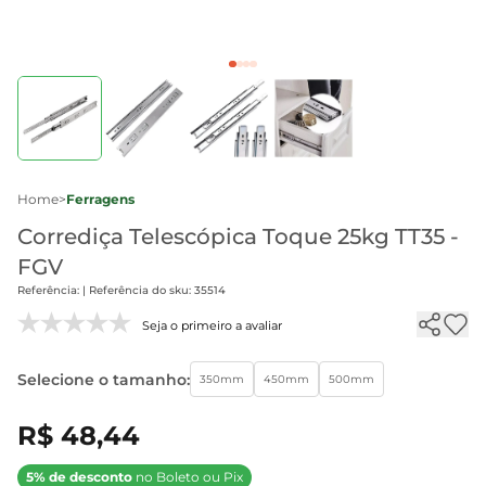
Home
>
Ferragens
Corrediça Telescópica Toque 25kg TT35 -
FGV
Referência: | Referência do sku: 35514
Seja o primeiro a avaliar
Selecione o tamanho:
350mm
450mm
500mm
R$ 48,44
5% de desconto
no Boleto ou Pix