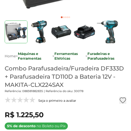
Máquinas e
Ferramentas
Furadeiras e
Home
>
>
>
Ferramentas
Elétricas
Parafusadeiras
Combo Parafusadeira/Furadeira DF333D
+ Parafusadeira TD110D a Bateria 12V -
MAKITA-CLX224SAX
Referência: 088381882835 | Referência do sku: 30078
Seja o primeiro a avaliar
R$ 1.225,50
5% de desconto
no Boleto ou Pix