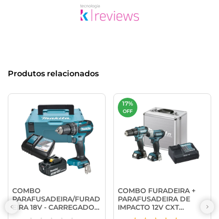
Produtos relacionados
17%
OFF
COMBO
COMBO FURADEIRA +
PARAFUSADEIRA/FURAD
PARAFUSADEIRA DE
EIRA 18V - CARREGADOR
IMPACTO 12V CXT
+ BATERIA 3AH E MALETA
CLX228SAX - MAKITA