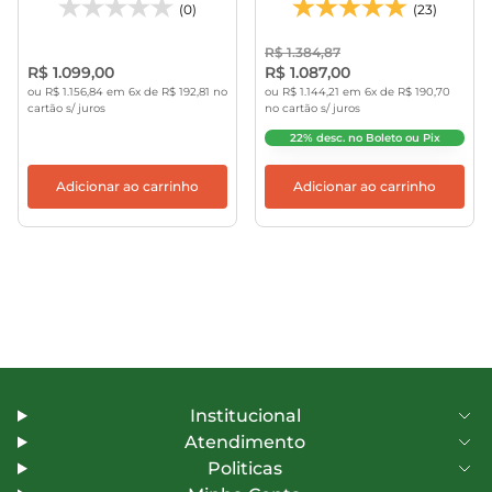
MAK-PAC DHP485RF1J -
(0)
(23)
MAKITA
R$ 1.384,87
R$ 1.099,00
R$ 1.087,00
ou R$ 1.156,84 em 6x de R$ 192,81 no
ou R$ 1.144,21 em 6x de R$ 190,70
cartão s/ juros
no cartão s/ juros
22% desc. no Boleto ou Pix
Adicionar ao carrinho
Adicionar ao carrinho
Institucional
Atendimento
Politicas