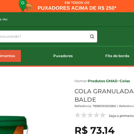
a Vez
timentos
Puxadores
Fita de borda
Home
>
Produtos GMAD
>
Colas
COLA GRANULADA 
BALDE
Referência: 7898590655860 | Referênci
Seja o primeiro 
R$ 73,14