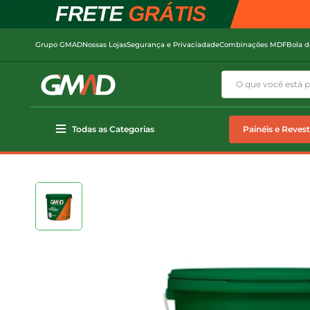
Grupo GMAD
Nossas Lojas
Segurança e Privaciadade
Combinações MDF
Bola d
Todas as Categorias
Painéis e Reves