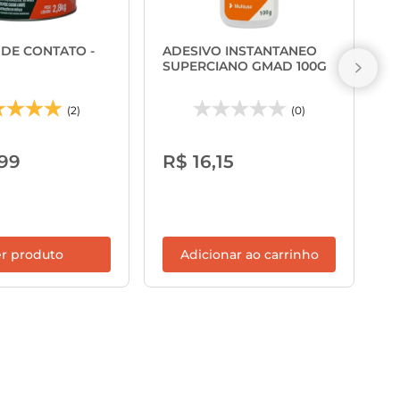
A
S
 DE CONTATO -
ADESIVO INSTANTANEO
SUPERCIANO GMAD 100G
(2)
(0)
R
99
R$ 16,15
r produto
Adicionar ao carrinho