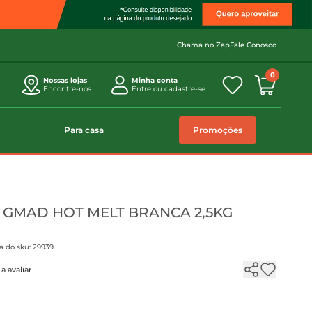
Chama no Zap
Fale Conosco
0
Nossas lojas
Minha conta
Encontre-nos
Entre ou cadastre-se
Para casa
Promoções
GMAD HOT MELT BRANCA 2,5KG
a do sku: 29939
a avaliar