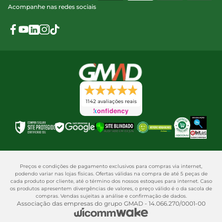
Acompanhe nas redes sociais
1142 avaliações reais
Preços e condições de pagamento exclusivos para compras via internet,
podendo variar nas lojas físicas. Ofertas válidas na compra de até 5 peças de
cada produto por cliente, até o término dos nossos estoques para internet. Caso
os produtos apresentem divergências de valores, o preço válido é o da sacola de
compras. Vendas sujeitas a análise e confirmação de dados.
Associação das empresas do grupo GMAD - 14.066.270/0001-00