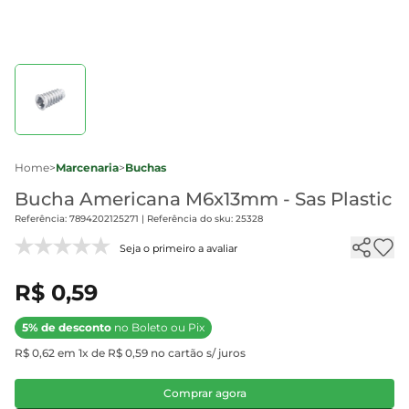
Home
>
Marcenaria
>
Buchas
Bucha Americana M6x13mm - Sas Plastic
Referência: 7894202125271 | Referência do sku: 25328
Seja o primeiro a avaliar
R$ 0,59
5% de desconto
no Boleto ou Pix
R$ 0,62 em 1x de R$ 0,59 no cartão s/ juros
Comprar agora