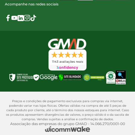
Acompanhe nas redes sociais
1143 avaliações reais
Preços e condições de pagamento exclusivos para compras via internet,
podendo variar nas lojas físicas. Ofertas válidas na compra de até 5 peças de
cada produto por cliente, até o término dos nossos estoques para internet. Caso
os produtos apresentem divergências de valores, o preço válido é o da sacola de
compras. Vendas sujeitas a análise e confirmação de dados.
Associação das empresas do grupo GMAD - 14.066.270/0001-00