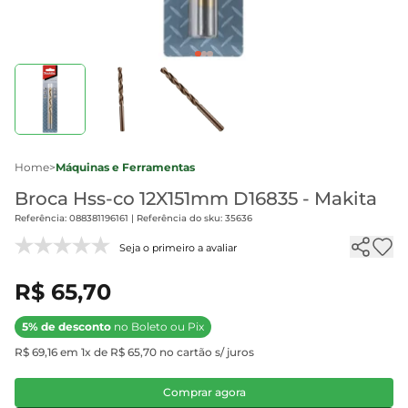
Home
>
Máquinas e Ferramentas
Broca Hss-co 12X151mm D16835 - Makita
Referência: 088381196161 | Referência do sku: 35636
Seja o primeiro a avaliar
R$ 65,70
5% de desconto
no Boleto ou Pix
R$ 69,16 em 1x de R$ 65,70 no cartão s/ juros
Comprar agora