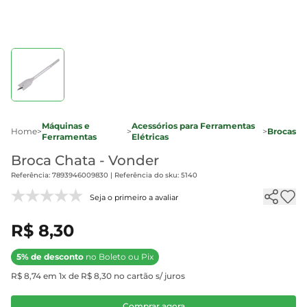
Máquinas e
Acessórios para Ferramentas
Home
>
>
>
Brocas
Ferramentas
Elétricas
Broca Chata - Vonder
Referência: 7893946009830 | Referência do sku: 5140
Seja o primeiro a avaliar
R$ 8,30
5% de desconto
no Boleto ou Pix
R$ 8,74 em 1x de R$ 8,30 no cartão s/ juros
Comprar agora