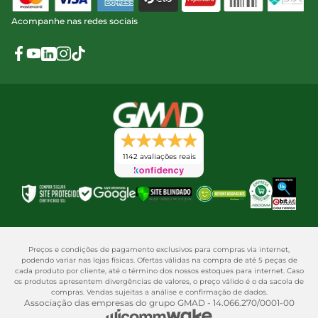
Acompanhe nas redes sociais
1142 avaliações reais
Preços e condições de pagamento exclusivos para compras via internet,
podendo variar nas lojas físicas. Ofertas válidas na compra de até 5 peças de
cada produto por cliente, até o término dos nossos estoques para internet. Caso
os produtos apresentem divergências de valores, o preço válido é o da sacola de
compras. Vendas sujeitas a análise e confirmação de dados.
Associação das empresas do grupo GMAD - 14.066.270/0001-00